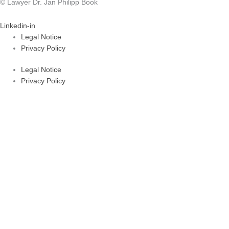
© Lawyer Dr. Jan Philipp Book
Linkedin-in
Legal Notice
Privacy Policy
Legal Notice
Privacy Policy
Areas of Law
About Dr. Book
FAQ
Areas of Law
About Dr. Book
FAQ
kontakt