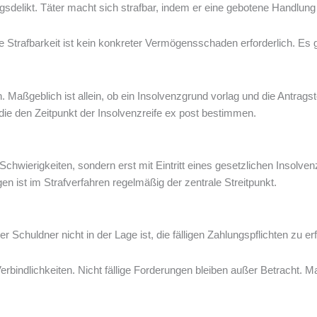
ngsdelikt. Täter macht sich strafbar, indem er eine gebotene Handlun
 Strafbarkeit ist kein konkreter Vermögensschaden erforderlich. Es ge
 Maßgeblich ist allein, ob ein Insolvenzgrund vorlag und die Antragste
die den Zeitpunkt der Insolvenzreife ex post bestimmen.
n Schwierigkeiten, sondern erst mit Eintritt eines gesetzlichen Insolv
n ist im Strafverfahren regelmäßig der zentrale Streitpunkt.
Schuldner nicht in der Lage ist, die fälligen Zahlungspflichten zu erf
erbindlichkeiten. Nicht fällige Forderungen bleiben außer Betracht. Ma