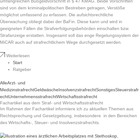
umfangreichen Bußgeldvorschrift in § 47 KMAG. Beide Vorschriften
sind von dem kriminalpolitischen Bestreben getragen, Verstöße
möglichst umfassend zu erfassen. Die aufsichtsrechtliche
Überwachung obliegt dabei der BaFin. Diese kann und wird in
geeigneten Fällen die Strafverfolgungsbehörden einschalten bzw.
Strafanzeige erstatten. Insgesamt soll das enge Regelungssystem der
MiCAR auch auf strafrechtlichem Wege durchgesetzt werden.
Weiterlesen
Start
Ratgeber
Alle
Arzt- und
Medizinstrafrecht
Geldwäsche
Insolvenzstrafrecht
Sonstiges
Steuerstrafr
echt
Unternehmensstrafrecht
Wirtschaftsstrafrecht
Fachartikel aus dem Straf- und Wirtschaftsstrafrecht
Im Rahmen der Fachartikel informiere ich zu aktuellen Themen aus
Rechtsprechung und Gesetzgebung, insbesondere in den Bereichen
des Wirtschafts-, Steuer- und Insolvenzstrafrechts.