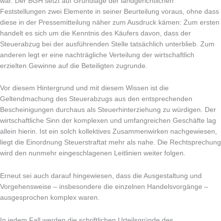
war. Der BGH setzt auf Grundlage der landgerichtlichen
Feststellungen zwei Elemente in seiner Beurteilung voraus, ohne dass
diese in der Pressemitteilung näher zum Ausdruck kämen: Zum ersten
handelt es sich um die Kenntnis des Käufers davon, dass der
Steuerabzug bei der ausführenden Stelle tatsächlich unterblieb. Zum
anderen legt er eine nachträgliche Verteilung der wirtschaftlich
erzielten Gewinne auf die Beteiligten zugrunde.
Vor diesem Hintergrund und mit diesem Wissen ist die
Geltendmachung des Steuerabzugs aus den entsprechenden
Bescheinigungen durchaus als Steuerhinterziehung zu würdigen. Der
wirtschaftliche Sinn der komplexen und umfangreichen Geschäfte lag
allein hierin. Ist ein solch kollektives Zusammenwirken nachgewiesen,
liegt die Einordnung Steuerstraftat mehr als nahe. Die Rechtsprechung
wird den nunmehr eingeschlagenen Leitlinien weiter folgen.
Erneut sei auch darauf hingewiesen, dass die Ausgestaltung und
Vorgehensweise – insbesondere die einzelnen Handelsvorgänge –
ausgesprochen komplex waren.
In jedem Fall werden die schriftlichen Urteilsgründe des