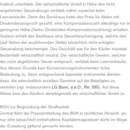
Institut) unterblieb. Der wirtschaftliche Vorteil in Höhe des nicht
angeführten Steuerabzugs verblieb mithin zunächst beim
Leerverkäufer. Denn das Bankhaus hatte den Preis für Aktien mit
Dividendenanspruch gezahlt, eine Kompensationszahl allerdings nur in
geringerer Höhe (Netto- Dividenden-Kompensationszahlung) erhalten.
Sodann erhielt das Bankhaus eine Steuerbescheinigung, welche den
(auf Seiten der ausführenden Stelle) tatsächlich nicht erfolgten
Steuerabzug bescheinigte. Das Geschäft war für den Käufer insoweit
bestenfalls wirtschaftlich neutral. Der wirtschaftliche Gewinn, welcher
der nicht abgeführten Steuer entsprach, verblieb beim Leerverkäufer.
Aus diesem Grunde kam Kurssicherungsinstrumenten hohe
Bedeutung zu. Denn entsprechend bepreiste Instrumente dienten
dazu, die wirtschaftlich erzielten Gewinne auf die Beteiligten zu
verteilen (vgl. insbesondere
LG Bonn, a.a.O., Rn. 395
). Auf diese
Weise kam den Käufern abredegemäß ein wirtschaftlicher Vorteil zu.
BGH zur Begründung der Strafbarkeit
Zentral führt die Pressemitteilung des BGH in rechtlicher Hinsicht an,
nur eine tatsächlich einbehaltene Kapitalertragssteuer dürfe im Wege
der Erstattung geltend gemacht werden: