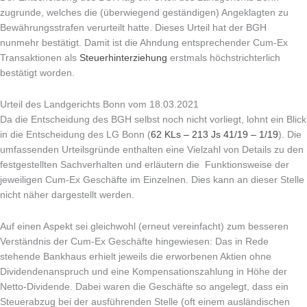
zugrunde, welches die (überwiegend geständigen) Angeklagten zu
Bewährungsstrafen verurteilt hatte. Dieses Urteil hat der BGH
nunmehr bestätigt. Damit ist die Ahndung entsprechender Cum-Ex
Transaktionen als
Steuerhinterziehung
erstmals höchstrichterlich
bestätigt worden.
Urteil des Landgerichts Bonn vom 18.03.2021
Da die Entscheidung des BGH selbst noch nicht vorliegt, lohnt ein Blick
in die Entscheidung des LG Bonn (
62 KLs – 213 Js 41/19 – 1/19
). Die
umfassenden Urteilsgründe enthalten eine Vielzahl von Details zu den
festgestellten Sachverhalten und erläutern die Funktionsweise der
jeweiligen Cum-Ex Geschäfte im Einzelnen. Dies kann an dieser Stelle
nicht näher dargestellt werden.
Auf einen Aspekt sei gleichwohl (erneut vereinfacht) zum besseren
Verständnis der Cum-Ex Geschäfte hingewiesen: Das in Rede
stehende Bankhaus erhielt jeweils die erworbenen Aktien ohne
Dividendenanspruch und eine Kompensationszahlung in Höhe der
Netto-Dividende. Dabei waren die Geschäfte so angelegt, dass ein
Steuerabzug bei der ausführenden Stelle (oft einem ausländischen