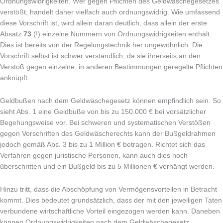
Ordnungswidrigkeiten. Wer gegen Pflichten des Geldwäschegesetzes
verstößt, handelt daher vielfach auch ordnungswidrig. Wie umfassend
diese Vorschrift ist, wird allein daran deutlich, dass allein der erste
Absatz
73
(!) einzelne Nummern von Ordnungswidrigkeiten enthält.
Dies ist bereits von der Regelungstechnik her ungewöhnlich. Die
Vorschrift selbst ist schwer verständlich, da sie ihrerseits an den
Verstoß gegen einzelne, in anderen Bestimmungen geregelte Pflichten
anknüpft.
Geldbußen nach dem Geldwäschegesetz können empfindlich sein. So
sieht Abs. 1 eine Geldbuße von bis zu 150.000 € bei vorsätzlicher
Begehungsweise vor. Bei schweren und systematischen Verstößen
gegen Vorschriften des Geldwäscherechts kann der Bußgeldrahmen
jedoch gemäß Abs. 3 bis zu 1 Million € betragen. Richtet sich das
Verfahren gegen juristische Personen, kann auch dies noch
überschritten und ein Bußgeld bis zu 5 Millionen € verhängt werden.
Hinzu tritt, dass die Abschöpfung von Vermögensvorteilen in Betracht
kommt. Dies bedeutet grundsätzlich, dass der mit den jeweiligen Taten
verbundene wirtschaftliche Vorteil eingezogen werden kann. Daneben
können Ordnungswidrigkeiten nach dem Geldwäschegesetz