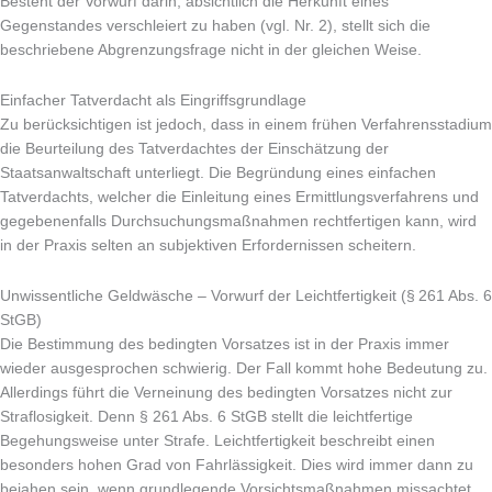
Besteht der Vorwurf darin, absichtlich die Herkunft eines
Gegenstandes verschleiert zu haben (vgl. Nr. 2), stellt sich die
beschriebene Abgrenzungsfrage nicht in der gleichen Weise.
Einfacher Tatverdacht als Eingriffsgrundlage
Zu berücksichtigen ist jedoch, dass in einem frühen Verfahrensstadium
die Beurteilung des Tatverdachtes der Einschätzung der
Staatsanwaltschaft unterliegt. Die Begründung eines einfachen
Tatverdachts, welcher die Einleitung eines Ermittlungsverfahrens und
gegebenenfalls Durchsuchungsmaßnahmen rechtfertigen kann, wird
in der Praxis selten an subjektiven Erfordernissen scheitern.
Unwissentliche Geldwäsche – Vorwurf der Leichtfertigkeit (§ 261 Abs. 6
StGB)
Die Bestimmung des bedingten Vorsatzes ist in der Praxis immer
wieder ausgesprochen schwierig. Der Fall kommt hohe Bedeutung zu.
Allerdings führt die Verneinung des bedingten Vorsatzes nicht zur
Straflosigkeit. Denn § 261 Abs. 6 StGB stellt die leichtfertige
Begehungsweise unter Strafe. Leichtfertigkeit beschreibt einen
besonders hohen Grad von Fahrlässigkeit. Dies wird immer dann zu
bejahen sein, wenn grundlegende Vorsichtsmaßnahmen missachtet