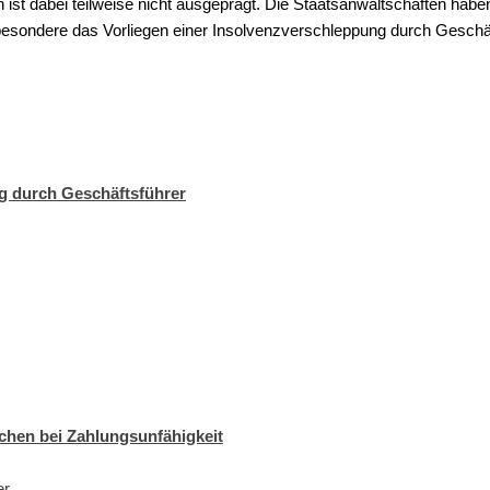
 ist dabei teilweise nicht ausgeprägt. Die Staatsanwaltschaften habe
nsbesondere das Vorliegen einer Insolvenzverschleppung durch Geschäf
ng durch Geschäftsführer
ochen bei Zahlungsunfähigkeit
er