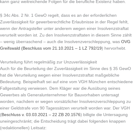
kann ganz weitreichende Folgen für die berufliche Existenz haben.
§ 34c Abs. 2 Nr. 1 GewO regelt, dass es an der erforderlichen
Zuverlässigkeit für gewerberechtliche Erlaubnisse in der Regel fehlt,
wenn der Antragsteller unter anderem wegen einer Insolvenzstraftat
verurteilt worden ist. Zu den Insolvenzstraftaten in diesem Sinne zählt
– wenig überraschend – auch die Insolvenzverschleppung, was
OVG
Greifswald (Beschluss vom 21.10.2021 – 1 LZ 792/19
) hervorhebt.
Verurteilung führt regelmäßig zur Unzuverlässigkeit
Auch für die Beurteilung der Zuverlässigkeit im Sinne des § 35 GewO
hat die Verurteilung wegen einer Insolvenzstraftat maßgebliche
Bedeutung. Beispielhaft sei auf eine vom VGH München entschiedene
Fallgestaltung verwiesen. Dem Kläger war die Ausübung seines
Gewerbes als Generalunternehmer für Bauvorhaben untersagt
worden, nachdem er wegen vorsätzlicher Insolvenzverschleppung zu
einer Geldstrafe von 90 Tagessätzen verurteilt worden war. Der VGH
(
Beschluss v. 03.03.2021 – 22 ZB 20.1576
) billigte die Untersagung
uneingeschränkt; die Entscheidung trägt dabei folgenden knappen
(redaktionellen) Leitsatz: